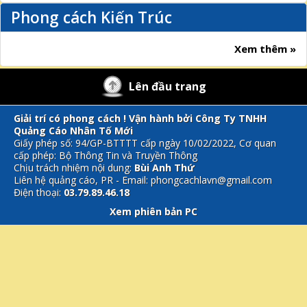
Phong cách Kiến Trúc
Xem thêm »
Lên đầu trang
Giải trí có phong cách ! Vận hành bởi Công Ty TNHH
Quảng Cáo Nhân Tố Mới
Giấy phép số: 94/GP-BTTTT cấp ngày 10/02/2022, Cơ quan
cấp phép: Bộ Thông Tin và Truyền Thông
Chịu trách nhiệm nội dung:
Bùi Anh Thứ
Liên hệ quảng cáo, PR - Email: phongcachlavn@gmail.com
Điện thoại:
03.79.89.46.18
Xem phiên bản PC