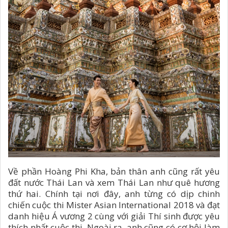
Về phần Hoàng Phi Kha, bản thân anh cũng rất yêu
đất nước Thái Lan và xem Thái Lan như quê hương
thứ hai. Chính tại nơi đây, anh từng có dịp chinh
chiến cuộc thi Mister Asian International 2018 và đạt
danh hiệu Á vương 2 cùng với giải Thí sinh được yêu
thích nhất cuộc thi. Ngoài ra, anh cũng có cơ hội làm