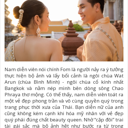
Nam diễn viên nói chính Fom là người nảy ra ý tưởng
thực hiện bộ ảnh và lấy bối cảnh là ngôi chùa Wat
Arun (chùa Bình Minh) - ngôi chùa cổ kính nhất
Bangkok và nằm nép mình bên dòng sông Chao
Phraya thơ mộng. Có thể thấy, nam diễn viên toát ra
một vẻ đẹp phong trần và vô cùng quyền quý trong
trang phục thời xưa của Thái. Bạn diễn nữ của anh
cũng không kém cạnh khi hóa mỹ nhân với vẻ đẹp
quý phái đúng chất beauty queen. Nhờ “cặp đôi” trai
tài gái sắc mà bộ ảnh hệt như bước ra từ trong