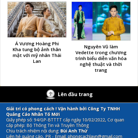
Á Vương Hoàng Phi
Nguyên Vũ làm
Kha tung bộ ảnh thân
Vedette trong chương
mật với mỹ nhân Thái
trình biểu diễn văn hóa
Lan
nghệ thuật và thời
trang
Lên đầu trang
Giải trí có phong cách ! Vận hành bởi Công Ty TNHH
Quảng Cáo Nhân Tố Mới
Giấy phép số: 94/GP-BTTTT cấp ngày 10/02/2022, Cơ quan
cấp phép: Bộ Thông Tin và Truyền Thông
Chịu trách nhiệm nội dung:
Bùi Anh Thứ
Liên hệ quảng cáo, PR - Email: phongcachlavn@gmail.com