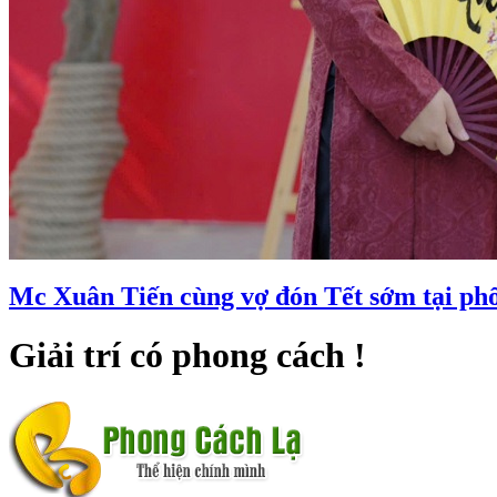
Mc Xuân Tiến cùng vợ đón Tết sớm tại ph
Giải trí có phong cách !