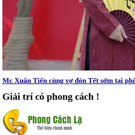
Mc Xuân Tiến cùng vợ đón Tết sớm tại ph
Giải trí có phong cách !