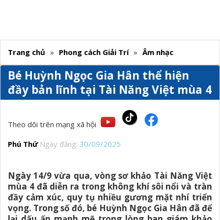
Trang chủ
»
Phong cách Giải Trí
»
Âm nhạc
Bé Huỳnh Ngọc Gia Hân thể hiện
đầy bản lĩnh tại Tài Năng Việt mùa 4
Theo dõi trên mạng xã hội
Phú Thứ
Ngày đăng:
30/09/2025
Ngày 14/9 vừa qua, vòng sơ khảo Tài Năng Việt
mùa 4 đã diễn ra trong không khí sôi nổi và tràn
đầy cảm xúc, quy tụ nhiều gương mặt nhí triển
vọng. Trong số đó, bé Huỳnh Ngọc Gia Hân đã để
lại dấu ấn mạnh mẽ trong lòng ban giám khảo