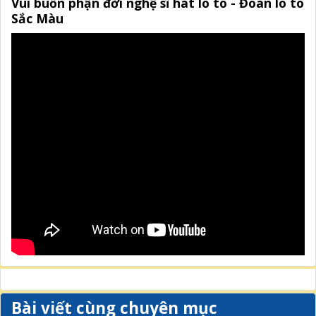
Vui buồn phận đời nghệ sĩ hát lô tô - Đoàn lô tô
Sắc Màu
Bài viết cùng chuyên mục