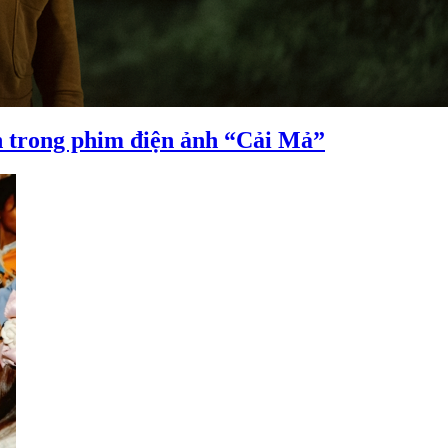
h trong phim điện ảnh “Cải Mả”