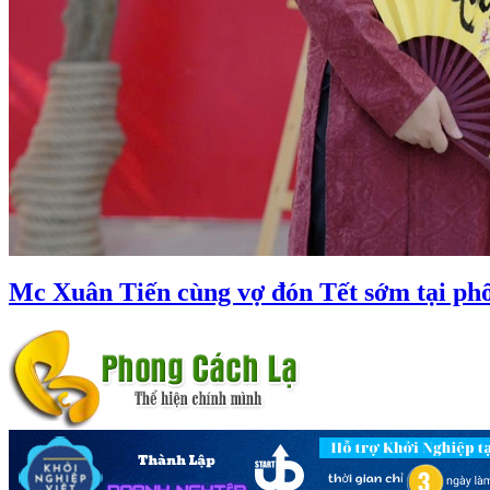
Mc Xuân Tiến cùng vợ đón Tết sớm tại ph