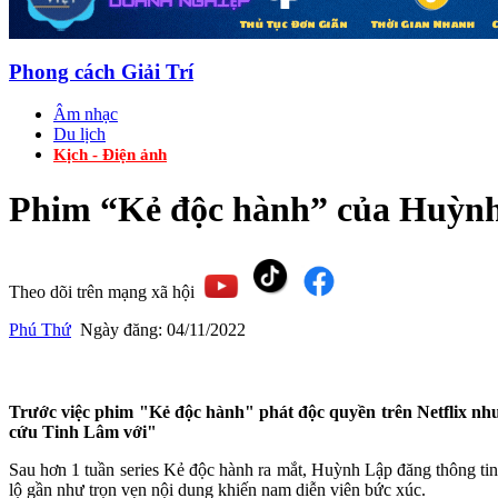
Phong cách Giải Trí
Âm nhạc
Du lịch
Kịch - Điện ảnh
Phim “Kẻ độc hành” của Huỳnh 
Theo dõi trên mạng xã hội
Phú Thứ
Ngày đăng:
04/11/2022
Trước việc phim "Kẻ độc hành" phát độc quyền trên Netflix nhưn
cứu Tinh Lâm với"
Sau hơn 1 tuần series Kẻ độc hành ra mắt, Huỳnh Lập đăng thông tin 
lộ gần như trọn vẹn nội dung khiến nam diễn viên bức xúc.