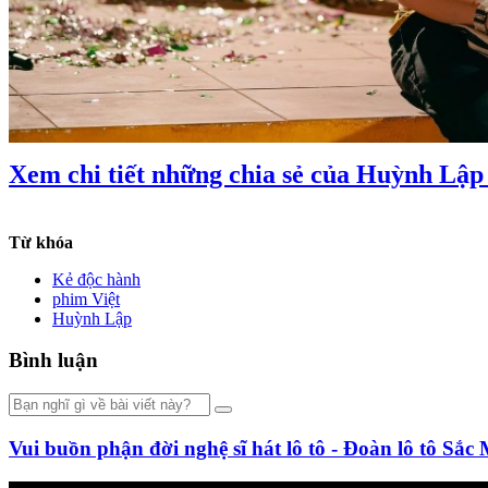
Xem chi tiết những chia sẻ của Huỳnh Lập
Từ khóa
Kẻ độc hành
phim Việt
Huỳnh Lập
Bình luận
Vui buồn phận đời nghệ sĩ hát lô tô - Đoàn lô tô Sắc