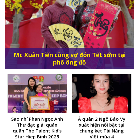
Mc Xuân Tiến cùng vợ đón Tết sớm tại
phố ông đồ
Sao nhí Phan Ngọc Anh
Á quân 2 Ngô Bảo Vy
Thư đạt giải quán
xuất hiện nổi bật tại
quân The Talent Kid’s
chung kết Tài Năng
Star Hiep Binh 2025
Việt mùa 4