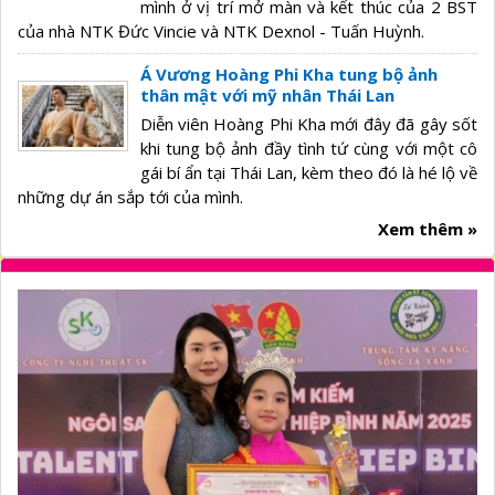
mình ở vị trí mở màn và kết thúc của 2 BST
của nhà NTK Đức Vincie và NTK Dexnol - Tuấn Huỳnh.
Á Vương Hoàng Phi Kha tung bộ ảnh
thân mật với mỹ nhân Thái Lan
Diễn viên Hoàng Phi Kha mới đây đã gây sốt
khi tung bộ ảnh đầy tình tứ cùng với một cô
gái bí ẩn tại Thái Lan, kèm theo đó là hé lộ về
những dự án sắp tới của mình.
Xem thêm »