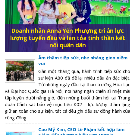
Doanh nhân Anna Yến Phượng tri ân lực
lượng tuyến đầu và lan tỏa tinh thần kết
nối quân dân
Âm thầm tiếp sức, nhẹ nhàng gieo niềm
vui
Gần một tháng qua, hành trình tiếp sức cho
sự kiện A80 đã để lại nhiều dấu ấn đặc biệt.
Từ những ngày đầu tại thao trường Hòa Lạc
và Đại học Quốc gia Hà Nội, nơi hàng ngàn chiến sĩ miệt mài
tập luyện dưới nắng gió, đến những buổi thăm hỏi tại Trung
đoàn Cảnh sát bảo vệ mục tiêu K02 – lực lượng thầm lặng
giữ an toàn cho sự kiện, tất cả đều ghi dấu sự đồng hành của
cộng đồng.
Cao Mỹ Kim, CEO Lê Phạm kết hợp làm