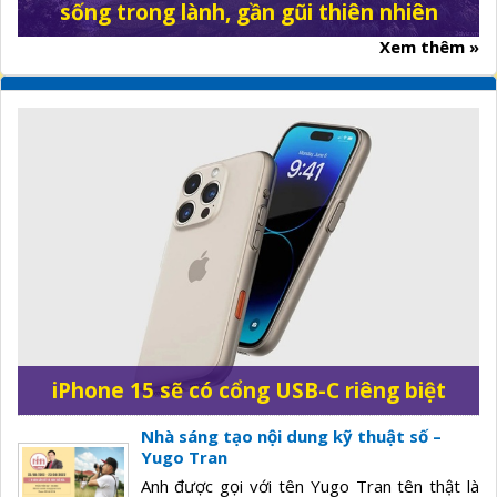
sống trong lành, gần gũi thiên nhiên
Xem thêm »
iPhone 15 sẽ có cổng USB-C riêng biệt
Nhà sáng tạo nội dung kỹ thuật số –
Yugo Tran
Anh được gọi với tên Yugo Tran tên thật là