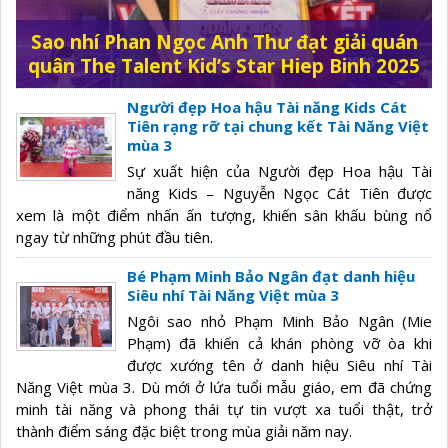
Sao nhí Phan Ngọc Anh Thư đạt giải quán
quân The Talent Kid’s Star Hiep Binh 2025
Người đẹp Hoa hậu Tài năng Kids Cát
Tiên rạng rỡ tại chung kết Tài Năng Việt
mùa 3
Sự xuất hiện của Người đẹp Hoa hậu Tài
năng Kids – Nguyễn Ngọc Cát Tiên được
xem là một điểm nhấn ấn tượng, khiến sân khấu bùng nổ
ngay từ những phút đầu tiên.
Bé Phạm Minh Bảo Ngân đạt danh hiệu
Siêu nhí Tài Năng Việt mùa 3
Ngôi sao nhỏ Phạm Minh Bảo Ngân (Mie
Phạm) đã khiến cả khán phòng vỡ òa khi
được xướng tên ở danh hiệu Siêu nhí Tài
Năng Việt mùa 3. Dù mới ở lứa tuổi mẫu giáo, em đã chứng
minh tài năng và phong thái tự tin vượt xa tuổi thật, trở
thành điểm sáng đặc biệt trong mùa giải năm nay.